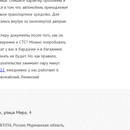
анице. Опишите характер проблемы и
я в том, что автомобиль принадлежит
ужое транспортное средство. Для
ались внутри за захлопнутой дверью.
стеру документы после того, как он
товерение и СТС? Можно попробовать
т у вас в бардачке и в багажнике.
ать не будет. Но, как правило,
казательства занимает пару минут.
622
, ежедневно у нас работают 6
рвомайский, Ленинский
, улица Мира, 4
83036, Россия, Мурманская область,