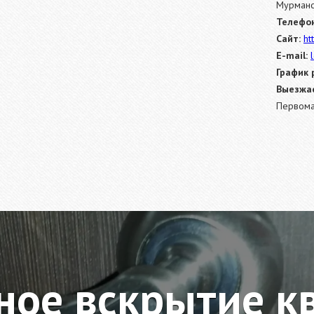
Мурманск
Телефон
Сайт:
ht
E-mail:
График 
Выезжае
Первома
ное вскрытие к