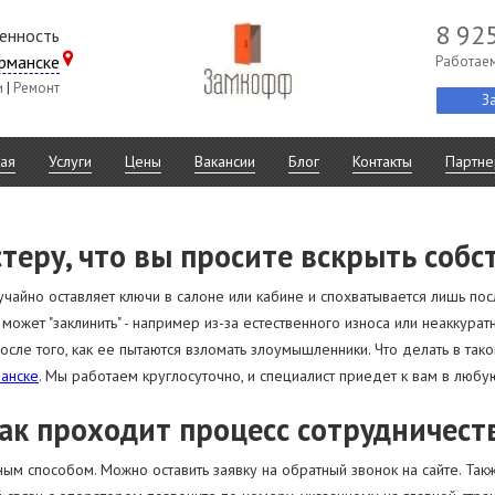
8 92
венность
рманске
Работаем
и
|
Ремонт
З
ная
Услуги
Цены
Вакансии
Блог
Контакты
Партне
стеру, что вы просите вскрыть соб
учайно оставляет ключи в салоне или кабине и спохватывается лишь посл
 может "заклинить" - например из-за естественного износа или неаккура
сле того, как ее пытаются взломать злоумышленники. Что делать в так
анске
. Мы работаем круглосуточно, и специалист приедет к вам в любу
ак проходит процесс сотрудничест
м способом. Можно оставить заявку на обратный звонок на сайте. Так