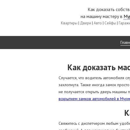
Как доказать собст
на машину мастеру в
Му
Квартиры
|
Двери
|
Авто
|
Сейфы
|
Гараж
Глав
Как доказать ма
Случается, что водитель автомобиля сл
захлопнута. Также иногда замок просто
не получается открыть дверь машины по
вскрытием замков автомобилей в Мурм
К
Свяжитесь с диспетчером любым удобны