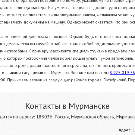
 связи с оператором позвоните по номеру, указанному на главной стр
дитесь приезда мастера. Разумеется, специалист должен удостоверитьс
е и не знает, не являетесь ли вы злоумышленником, желающим угнать ч
специалисту документы на машину. Однако может оказаться, что они ост
танет причиной для отказа в помощи. Однако будьте готовы показать ма
что делать, если вы случайно забыли взять с собой водительское удос
ми способами. К примеру, расскажите специалисту, какие предметы лежа
 о которых посторонний человек, желающий угнать чужой автомобиль, зн
ельство о регистрации транспортного средства, так что весь процесс до
 с такими ситуациями в г. Мурманск. Звоните нам по тел.:
8 925 019 5
4:00. Принимаем звонки из следующих районов города: Октябрьский, Пе
Контакты в Мурманске
ится по адресу: 183036, Россия, Мурманская область, Мурманск
Адрес:
1