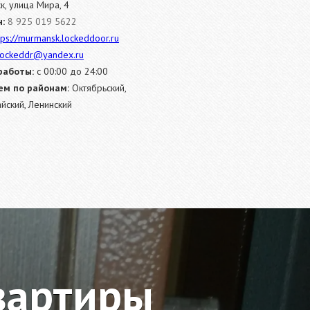
, улица Мира, 4
:
8 925 019 5622
tps://murmansk.lockeddoor.ru
lockeddr@yandex.ru
работы:
c 00:00 до 24:00
м по районам:
Октябрьский,
йский, Ленинский
вартиры