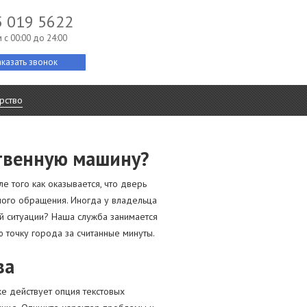
5 019 5622
 c 00:00 до 24:00
аказать звонок
рство
ственную машину?
е того как оказывается, что дверь
тного обращения. Иногда у владельца
ой ситуации? Наша служба занимается
ю точку города за считанные минуты.
ва
же действует опция текстовых